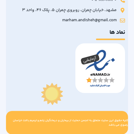
09381108840
مشهد، خیابان چمران، روبروی چمران 5، پلاک 46، واحد 3
marham.andisheh@gmail.com
نماد ها
کلیه حقوق این سایت متعلق به انجمن حمایت از بیماران و درمانگران زخم و ترمیم بافت خراسان
رضوی می باشد