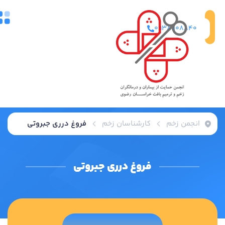
تماس
09381108840
با ما
انجمن زخم
کارشناسان زخم
فروغ درری جبروتی
فروغ درری جبروتی