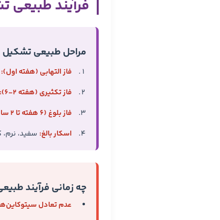
فرآیند طبیعی ت
مراحل طبیعی تشکیل ا
فاز التهابی (هفته اول):
ف
فاز تکثیری (هفته ۲-۶):
فاز بلوغ (۶ هفته تا ۲ سال):
اسکار بالغ:
سفید، نرم، کم‌رنگ، حدو
چه زمانی فرآیند طبیع
عدم تعادل سیتوکاین‌ها