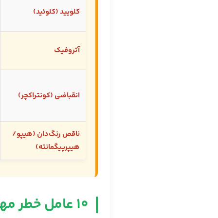
کلویید (کلوئید)
آتروفیک
انقباضی (کونتراکچر)
ناقص رنگ‌دان (هیپو/
هیپرپیگمانته)
۱۰ عامل خطر مهم در تشکیل اسکار غیرطبیعی