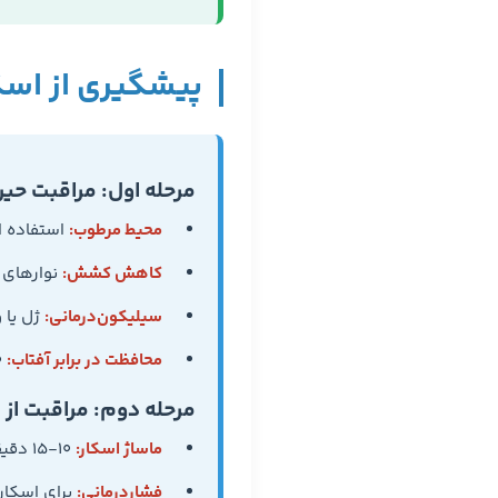
پیشگیری از اسکا
مرحله اول: مراقبت حین 
محیط مرطوب:
استفاده ا
کاهش کشش:
نوارهای 
سیلیکون‌درمانی:
ژل یا ورقه س
محافظت در برابر آفتاب:
SPF 30+ حداقل ۶ ماه (جلوگیری از هیپرپیگمانتاسیون)
مرحله دوم: مراقبت از اسک
ماساژ اسکار:
۱۰-۱۵ دقیقه، ۲-۳ بار در روز با روغن یا مرطوب‌کننده
فشاردرمانی:
برای اسکارهای ه