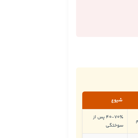
شیوع
۴۰-۷۰٪ پس از
سوختگی