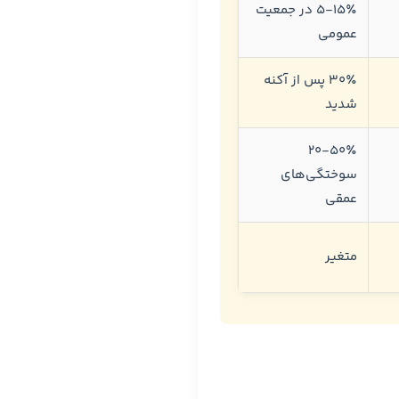
۵-۱۵٪ در جمعیت
عمومی
۳۰٪ پس از آکنه
شدید
۲۰-۵۰٪
سوختگی‌های
عمقی
متغیر