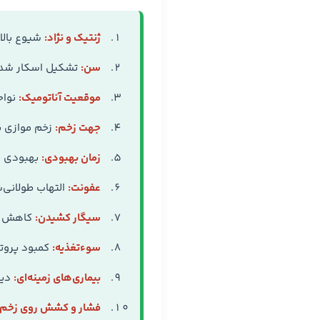
ژنتیک و نژاد:
شیوع بالاتر در 
سن:
تشکیل اسکار شدیدتر در 
موقعیت آناتومیک:
نواح
جهت زخم:
زخم موازی ب
زمان بهبودی:
بهبودی بیش از ۳ هفته خطر اسکا
عفونت:
التهاب طولانی‌
سیگار کشیدن:
کاهش خونرسانی 
سوءتغذیه:
کمبود پروتئین، و
بیماری‌های زمینه‌ای:
دیا
فشار و کشش روی زخم: