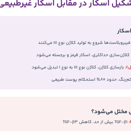
شکیل اسکار در مقابل اسکار غیرطبیعی
سکار
یبروبلاست‌ها شروع به تولید کلاژن نوع III می‌کنند
کلاژن‌سازی حداکثری، اسکار قرمز و برجسته می‌شود
بازسازی کلاژن، کلاژن نوع III به نوع I تبدیل می‌شود
د ۸۰٪ استحکام پوست طبیعی
ی مختل می‌شود؟
:
TGF-β1 بیش از حد، کاهش TGF-β3